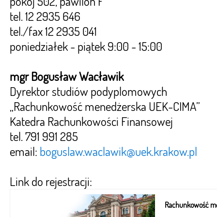
pokój 502, pawilon F
tel. 12 2935 646
tel./fax 12 2935 041
poniedziałek - piątek 9:00 - 15:00
mgr Bogusław Wacławik
Dyrektor studiów podyplomowych
„Rachunkowość menedżerska UEK-CIMA”
Katedra Rachunkowości Finansowej
tel. 791 991 285
email:
boguslaw.waclawik@uek.krakow.pl
Link do rejestracji:
Rachunkowość me