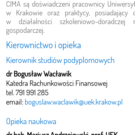
CIMA są doświadczeni pracownicy Uniwersy
w Krakowie oraz praktycy, posiadający 
w działalności szkoleniowo-doradczej 
gospodarczej.
Kierownictwo i opieka
Kierownik studiów podyplomowych
dr Bogusław Wacławik
Katedra Rachunkowości Finansowej
tel. 791 991 285
email:
boguslaw.waclawik@uek.krakow.pl
Opieka naukowa
dr hab. Mariusz Andrzejewski, prof. UEK