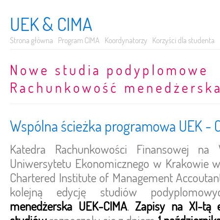
UEK & CIMA
Strona główna
Program CIMA
Koordynatorzy
Korzyści dla studenta
Nowe studia podyplomowe
Rachunkowość menedżersk
Wspólna ścieżka programowa UEK - 
Katedra Rachunkowości Finansowej na 
Uniwersytetu Ekonomicznego w Krakowie w
Chartered Institute of Management Accoutan
kolejną edycję studiów podyplomow
menedżerska UEK-CIMA
.
Zapisy na XI-tą 